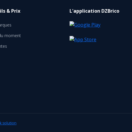
ls & Prix
L'application DZBrico
rques
 du moment
ntes
k solution