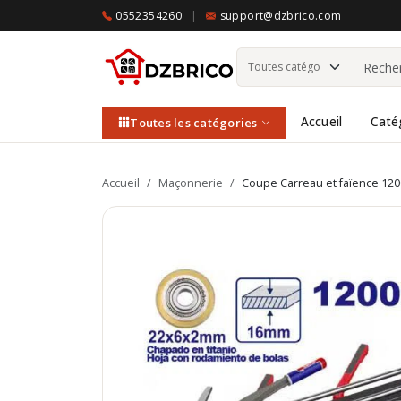
0552354260
|
support@dzbrico.com
Accueil
Caté
Toutes les catégories
Accueil
/
Maçonnerie
/
Coupe Carreau et faïence 1