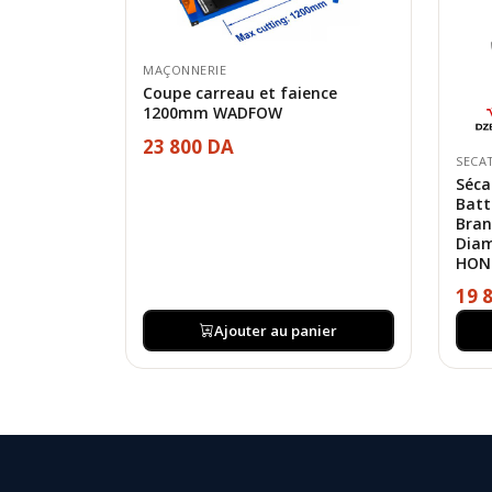
MAÇONNERIE
Coupe carreau et faience
1200mm WADFOW
23 800 DA
SECA
Séca
Batt
Bran
Diam
HON
19 
Ajouter au panier