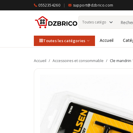
0552354260
|
support@dzbrico.com
Accueil
Caté
Toutes les catégories
Accueil
/
Accessoires et consommable
/
Cle mandrin