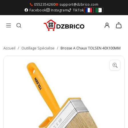
0552354260
support@dzbrico.com
Facebook
Instagram
TikTok
Accueil
/
Outillage Spécialise
/
Brosse A Chaux TOLSEN 40X100MM