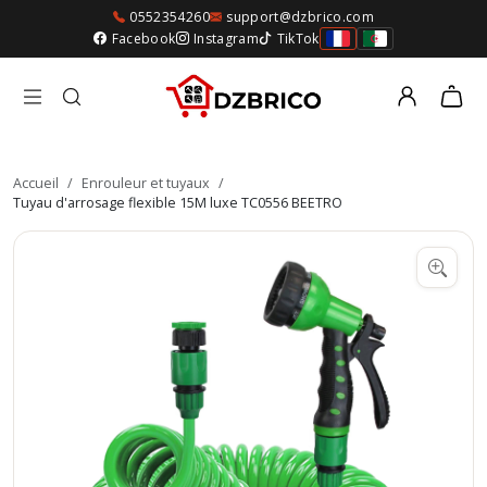
0552354260
support@dzbrico.com
Facebook
Instagram
TikTok
Accueil
/
Enrouleur et tuyaux
/
Tuyau d'arrosage flexible 15M luxe TC0556 BEETRO