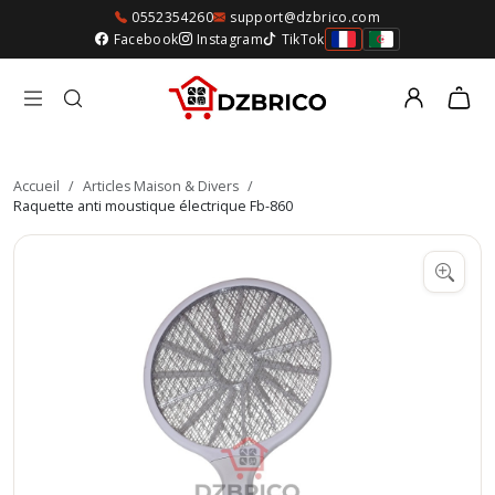
0552354260
support@dzbrico.com
Facebook
Instagram
TikTok
Accueil
/
Articles Maison & Divers
/
Raquette anti moustique électrique Fb-860