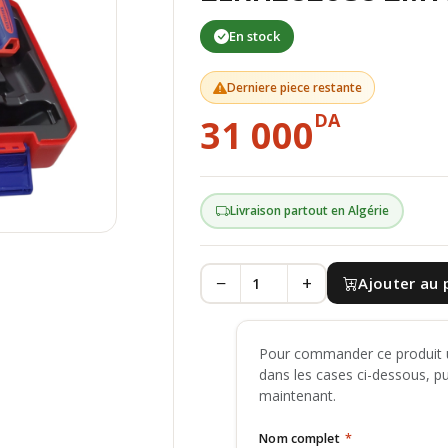
En stock
Derniere piece restante
DA
31 000
Livraison partout en Algérie
−
+
Ajouter au 
Pour commander ce produit u
dans les cases ci-dessous, p
maintenant.
Nom complet
*