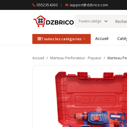
0552354260
|
support@dzbrico.com
Accueil
Caté
Toutes les catégories
Accueil
/
Marteau Perforateur - Piqueur
/
Marteau Pe