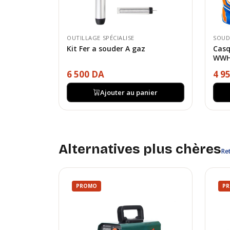
OUTILLAGE SPÉCIALISE
SOUD
Kit Fer a souder A gaz
Casq
WWH
6 500 DA
4 9
Ajouter au panier
Alternatives plus chères
Ret
PROMO
P