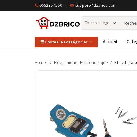
0552354260
|
support@dzbrico.com
Accueil
Caté
Toutes les catégories
Accueil
/
Electroniques Et Informatique
/
kit de fer à 