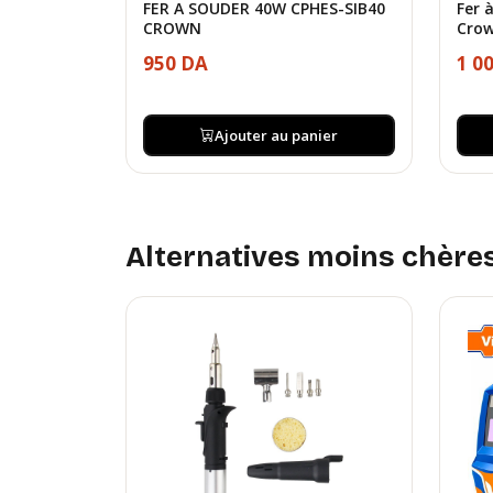
FER A SOUDER 40W CPHES-SIB40
Fer 
CROWN
Cro
950 DA
1 0
Ajouter au panier
Alternatives moins chère