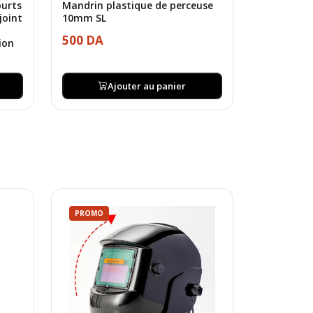
ourts
Mandrin plastique de perceuse
joint
10mm SL
,
500 DA
ion
Ajouter au panier
PROMO