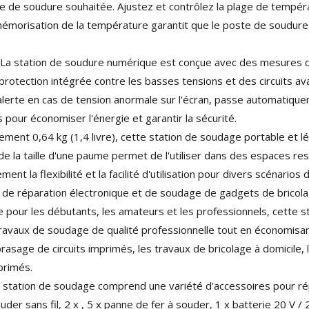
 de soudure souhaitée. Ajustez et contrôlez la plage de tempér
 mémorisation de la température garantit que le poste de soudure
La station de soudure numérique est conçue avec des mesures de
e protection intégrée contre les basses tensions et des circuits a
s alerte en cas de tension anormale sur l'écran, passe automatiq
s pour économiser l'énergie et garantir la sécurité.
nt 0,64 kg (1,4 livre), cette station de soudage portable et lé
 de la taille d'une paume permet de l'utiliser dans des espaces 
ement la flexibilité et la facilité d'utilisation pour divers scénari
ux de réparation électronique et de soudage de gadgets de bricola
 pour les débutants, les amateurs et les professionnels, cette
ravaux de soudage de qualité professionnelle tout en économisant 
asage de circuits imprimés, les travaux de bricolage à domicile, l'é
primés.
 station de soudage comprend une variété d'accessoires pour r
der sans fil, 2 x , 5 x panne de fer à souder, 1 x batterie 20 V / 