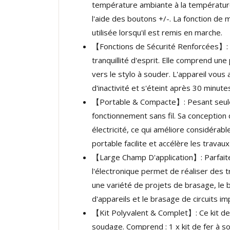
température ambiante à la température
l'aide des boutons +/-. La fonction de
utilisée lorsqu'il est remis en marche.
【Fonctions de Sécurité Renforcées】: 
tranquillité d'esprit. Elle comprend un
vers le stylo à souder. L'appareil vou
d'inactivité et s'éteint après 30 minute
【Portable & Compacte】: Pesant seuleme
fonctionnement sans fil. Sa conception
électricité, ce qui améliore considérabl
portable facilite et accélère les trava
【Large Champ D'application】: Parfaite
l'électronique permet de réaliser des t
une variété de projets de brasage, le br
d'appareils et le brasage de circuits im
【Kit Polyvalent & Complet】: Ce kit de
soudage. Comprend : 1 x kit de fer à sou