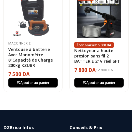
MAÇONNERIE
Économisez 5 000 DA
Ventouse à batterie
Nettoyeur a haute
Avec Manomètre
presion sans fil 2
8"Capacité de Charge
BATTERIE 21V réel SFT
200kg KZUBR
7 800 DA
12 800 DA
7 500 DA
Ajouter au panier
Ajouter au panier
DZBrico Infos
Conseils & Prix