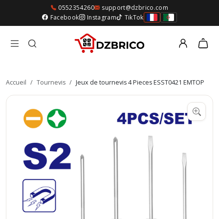
0552354260
support@dzbrico.com
Facebook
Instagram
TikTok
Accueil
/
Tournevis
/
Jeux de tournevis 4 Pieces ESST0421 EMTOP