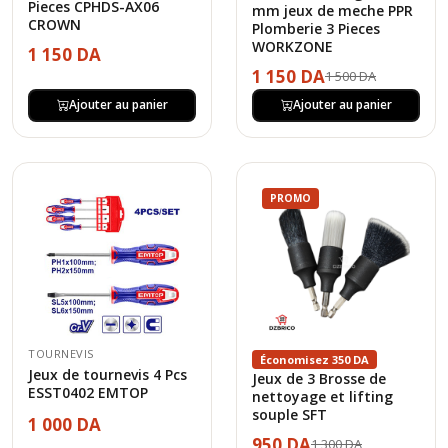
Pieces CPHDS-AX06
mm jeux de meche PPR
CROWN
Plomberie 3 Pieces
WORKZONE
1 150 DA
1 150 DA
1 500 DA
Ajouter au panier
Ajouter au panier
PROMO
TOURNEVIS
Économisez 350 DA
Jeux de tournevis 4 Pcs
Jeux de 3 Brosse de
ESST0402 EMTOP
nettoyage et lifting
souple SFT
1 000 DA
950 DA
1 300 DA