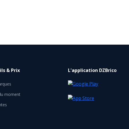
ls & Prix
L'application DZBrico
rques
 du moment
ntes