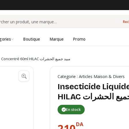
Rec
gories
Boutique
Marque
Promo
Insecticide Liquide Concentré 60ml HILAC مبيد جميع الحشرات
Categorie : Articles Maison & Divers
Insecticide Liqui
HILAC يع الحشرات
En stock
DA
210