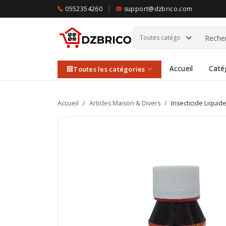
0552354260
|
support@dzbrico.com
Accueil
Caté
Toutes les catégories
Accueil
/
Articles Maison & Divers
/