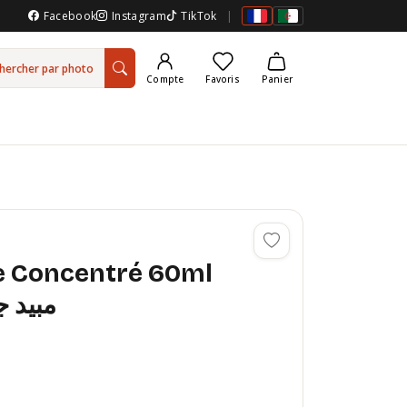
Facebook
Instagram
TikTok
|
hercher par photo
Compte
Favoris
Panier
de Concentré 60ml
مبيد جم