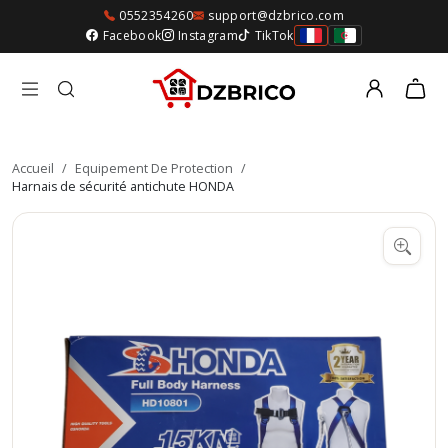
0552354260
support@dzbrico.com
Facebook
Instagram
TikTok
Accueil
/
Equipement De Protection
/
Harnais de sécurité antichute HONDA