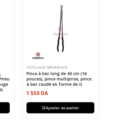
OUTILLAGE MÉCANIQUE
,
Pince à bec long de 40 cm (16
 Pneu
pouces), pince multiprise, pince
auge
à bec coudé en forme de O
SL
1 550 DA
Ajouter au panier