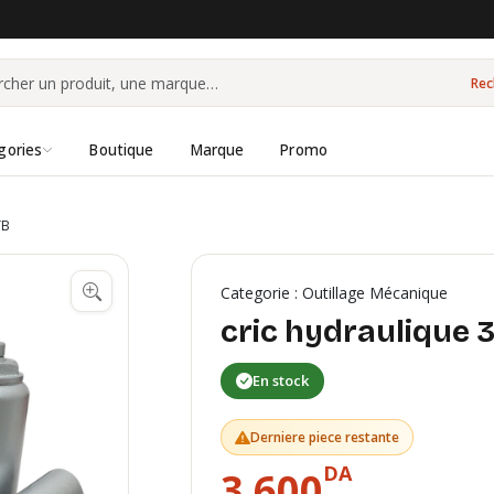
Rec
gories
Boutique
Marque
Promo
TB
Categorie : Outillage Mécanique
cric hydraulique 
En stock
Derniere piece restante
DA
3 600