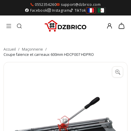
0552354260
support@dzbrico.com
Facebook
Instagram
TikTok
Accueil
/
Maçonnerie
/
Coupe faïence et carreaux 600mm HDCP007 HDPRO