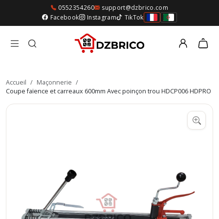
0552354260
support@dzbrico.com
Facebook
Instagram
TikTok
Accueil
/
Maçonnerie
/
Coupe faïence et carreaux 600mm Avec poinçon trou HDCP006 HDPRO