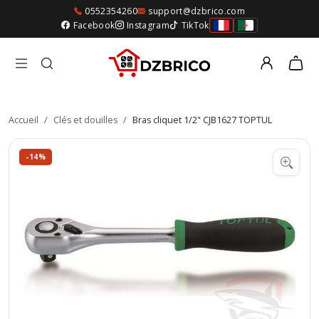
0552354260
support@dzbrico.com
Facebook
Instagram
TikTok
Accueil
/
Clés et douilles
/
Bras cliquet 1/2" CJB1627 TOPTUL
-14%