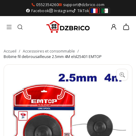
0552354260
support@dzbrico.com
Facebook
Instagram
TikTok
Accueil
/
Accessoires et consommable
/
Bobine fil debrousailleuse 2.5mm 4M elsl25401 EMTOP