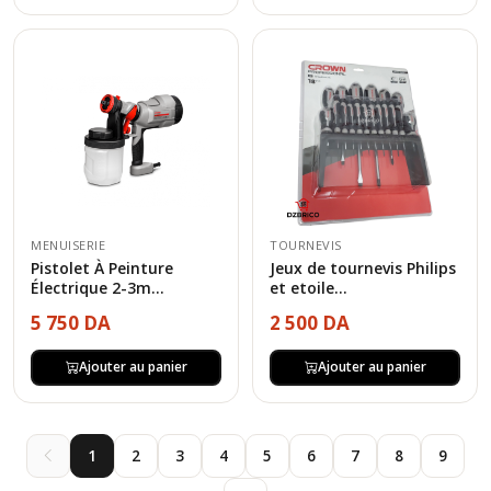
MENUISERIE
TOURNEVIS
Pistolet À Peinture
Jeux de tournevis Philips
Électrique 2-3m...
et etoile...
5 750 DA
2 500 DA
Ajouter au panier
Ajouter au panier
1
2
3
4
5
6
7
8
9