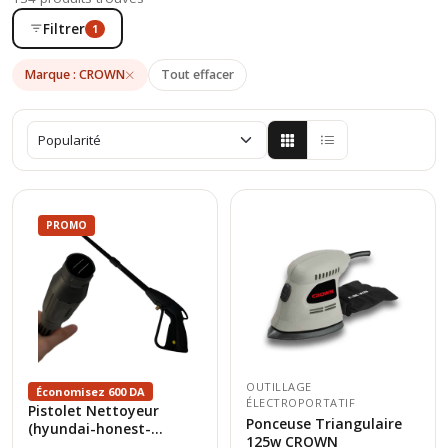
Filtrer
1
Marque : CROWN
Tout effacer
PROMO
OUTILLAGE
Économisez 600 DA
ÉLECTROPORTATIF
Pistolet Nettoyeur
Ponceuse Triangulaire
(hyundai-honest-...
125w CROWN