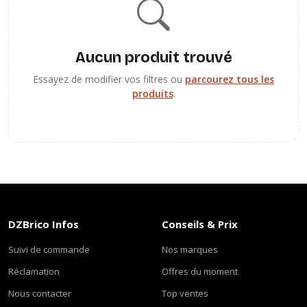
Aucun produit trouvé
Essayez de modifier vos filtres ou
parcourez tous les
produits
.
DZBrico Infos
Conseils & Prix
Suivi de commande
Nos marques
Réclamation
Offres du moment
Nous contacter
Top ventes