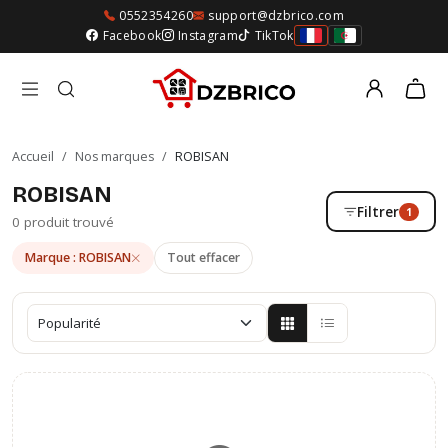
0552354260
support@dzbrico.com
Facebook
Instagram
TikTok
Accueil
/
Nos marques
/
ROBISAN
ROBISAN
Filtrer
1
0 produit trouvé
Marque : ROBISAN
Tout effacer