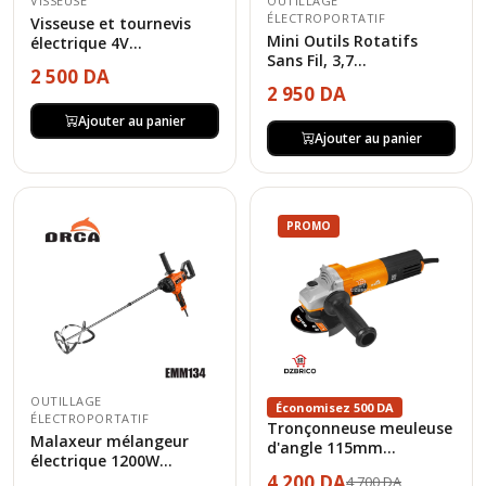
VISSEUSE
OUTILLAGE
ÉLECTROPORTATIF
Visseuse et tournevis
Mini Outils Rotatifs
électrique 4V...
Sans Fil, 3,7...
2 500 DA
2 950 DA
Ajouter au panier
Ajouter au panier
PROMO
OUTILLAGE
Économisez 500 DA
ÉLECTROPORTATIF
Tronçonneuse meuleuse
Malaxeur mélangeur
d'angle 115mm...
électrique 1200W...
4 200 DA
4 700 DA