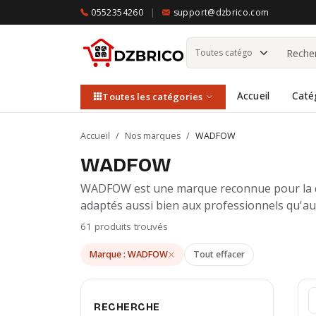
0552354260
|
support@dzbrico.com
Accueil
Caté
Toutes les catégories
Accueil
/
Nos marques
/
WADFOW
WADFOW
WADFOW est une marque reconnue pour la quali
adaptés aussi bien aux professionnels qu'au
61 produits trouvés
Marque : WADFOW
Tout effacer
RECHERCHE