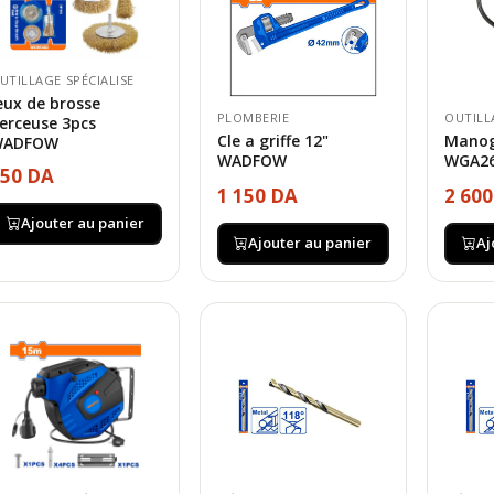
UTILLAGE SPÉCIALISE
eux de brosse
PLOMBERIE
OUTILL
erceuse 3pcs
Cle a griffe 12"
Manog
WADFOW
WADFOW
WGA2
50 DA
1 150 DA
2 60
Ajouter au panier
Ajouter au panier
Aj