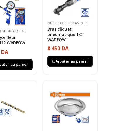
OUTILLAGE MÉCANIQUE
Bras cliquet
AGE SPÉCIALISE
pneumatique 1/2"
onfleur
WADFOW
612 WADFOW
8 450 DA
0 DA
Ajouter au panier
outer au panier