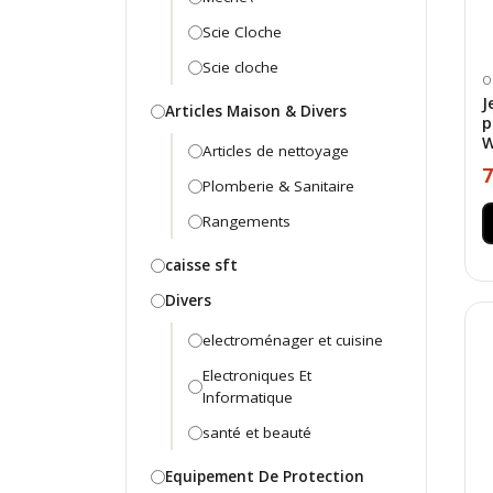
Scie Cloche
Scie cloche
O
J
Articles Maison & Divers
p
Articles de nettoyage
7
Plomberie & Sanitaire
Rangements
caisse sft
Divers
electroménager et cuisine
Electroniques Et
Informatique
santé et beauté
Equipement De Protection