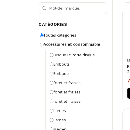
CATÉGORIES
Toutes catégories
Accessoires et consommable
Disque Et Porte disque
M
Embouts
R
2
Embouts
7
foret et fraises
foret et fraises
foret et fraisse
Lames
Lames
Méche\