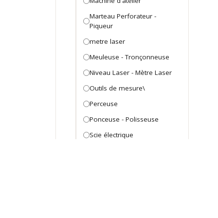
Machine d'atelier
Marteau Perforateur -
Piqueur
metre laser
Meuleuse - Tronçonneuse
Niveau Laser - Mètre Laser
Outils de mesure\
Perceuse
Ponceuse - Polisseuse
Scie électrique
Visseuse
Outillage Mécanique
Arraches et extracteurs
Arraches et extracteurs