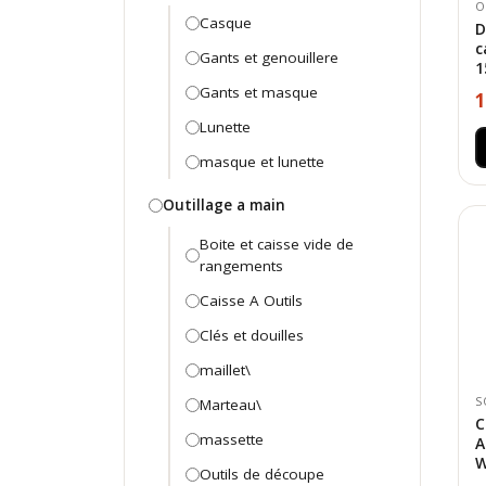
O
Casque
D
c
Gants et genouillere
1
Gants et masque
1
Lunette
masque et lunette
Outillage a main
Boite et caisse vide de
rangements
Caisse A Outils
Clés et douilles
maillet\
S
Marteau\
C
massette
A
W
Outils de découpe