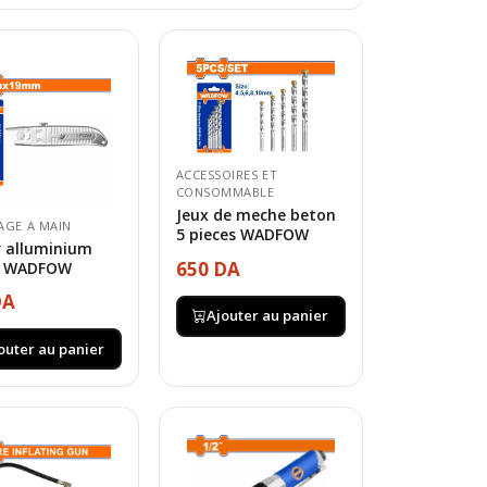
ACCESSOIRES ET
CONSOMMABLE
Jeux de meche beton
AGE A MAIN
5 pieces WADFOW
r alluminium
650 DA
 WADFOW
DA
Ajouter au panier
outer au panier