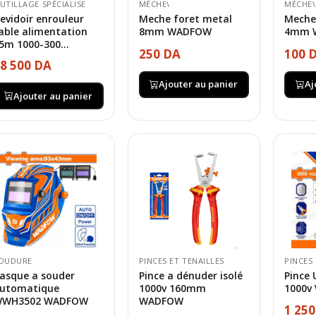
UTILLAGE SPÉCIALISE
MÉCHE\
MÉCHE\
evidoir enrouleur
Meche foret metal
Meche
able alimentation
8mm WADFOW
4mm 
5m 1000-300...
250 DA
100 
8 500 DA
Ajouter au panier
Aj
Ajouter au panier
OUDURE
PINCES ET TENAILLES
PINCES 
asque a souder
Pince a dénuder isolé
Pince 
utomatique
1000v 160mm
1000v
WH3502 WADFOW
WADFOW
1 25