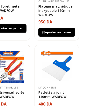
OUTILLAGE SPÉCIALISE
 foret metal
Plateau magnétique
WADFOW
inoxydable 150mm
WADFOW
DA
950 DA
outer au panier
Ajouter au panier
ET TENAILLES
MAÇONNERIE
Universel Isolée
Raclette a joint
 WADFOW
140mm WADFOW
0 DA
400 DA